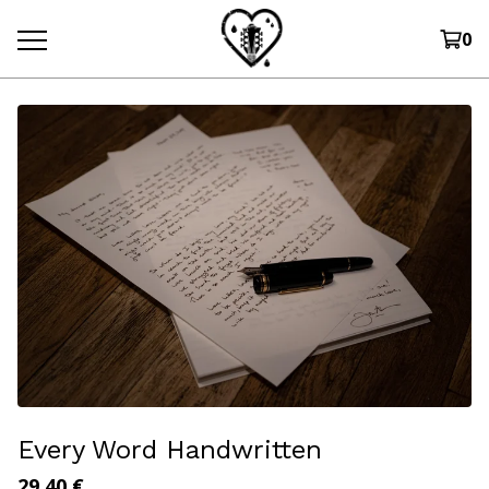
0
Every Word Handwritten
29,40
€