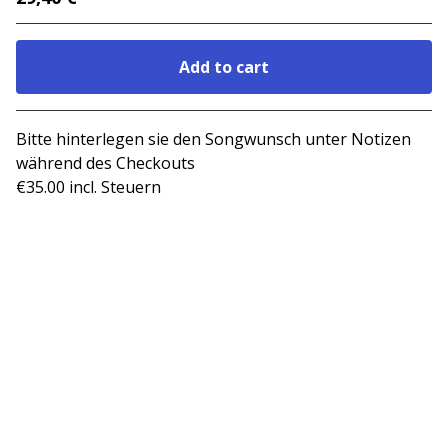
Add to cart
Go to cart
Bitte hinterlegen sie den Songwunsch unter Notizen
während des Checkouts
€35.00 incl. Steuern